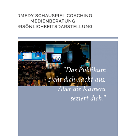
"Das Publikum
zieht dich nackt aus.
Aber die Kamera
seziert dich."