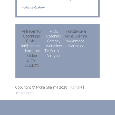
– Martha Graham
Anfragen für
Profil
Künstlerseite
Coachings
Coaching
Mona Sharma
E-Mail:
Comedy
www.mona-
info[at]mona-
Workshop
sharma.de
sharma.de
TV Format-
Telefon:
Analysen
0170-
4464973
Copyright © Mona Sharma 2026 |
Kontakt
|
Impressum